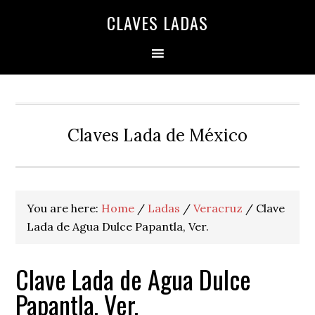
Skip
Skip
Skip
Skip
Skip
CLAVES LADAS
to
to
to
to
to
primary
main
primary
secondary
footer
navigation
content
sidebar
sidebar
Claves Lada de México
You are here:
Home
/
Ladas
/
Veracruz
/
Clave
Lada de Agua Dulce Papantla, Ver.
Clave Lada de Agua Dulce
Papantla, Ver.