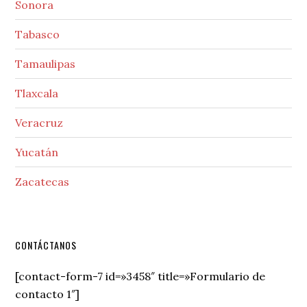
Sonora
Tabasco
Tamaulipas
Tlaxcala
Veracruz
Yucatán
Zacatecas
Secondary
CONTÁCTANOS
Sidebar
[contact-form-7 id=»3458″ title=»Formulario de
contacto 1″]