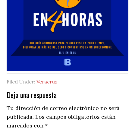
Filed Under:
Veracruz
Reader
Deja una respuesta
Interactions
Tu dirección de correo electrónico no será
publicada.
Los campos obligatorios están
marcados con
*