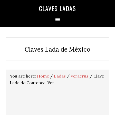
Skip
Skip
Skip
Skip
Skip
CLAVES LADAS
to
to
to
to
to
primary
main
primary
secondary
footer
navigation
content
sidebar
sidebar
Claves Lada de México
You are here:
Home
/
Ladas
/
Veracruz
/
Clave
Lada de Coatepec, Ver.