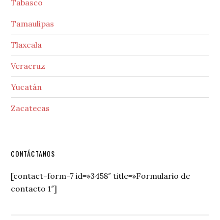
Tabasco
Tamaulipas
Tlaxcala
Veracruz
Yucatán
Zacatecas
Secondary
CONTÁCTANOS
Sidebar
[contact-form-7 id=»3458″ title=»Formulario de
contacto 1″]