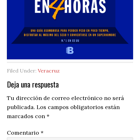
Filed Under:
Veracruz
Reader
Deja una respuesta
Interactions
Tu dirección de correo electrónico no será
publicada.
Los campos obligatorios están
marcados con
*
Comentario
*