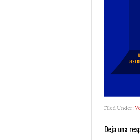
Filed Under:
V
Reader
Deja una res