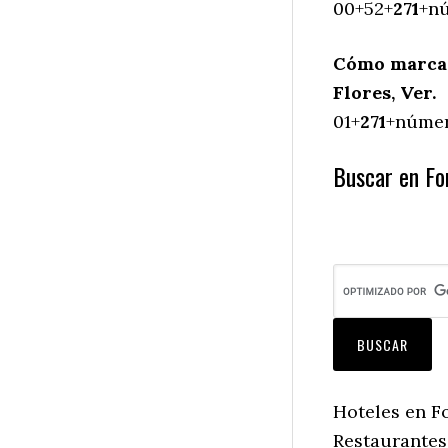
00+52+
271
+nú
Cómo marcar 
Flores, Ver.
01+
271
+número
Buscar en For
Hoteles en Fo
Restaurantes 