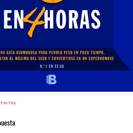
eracruz
puesta