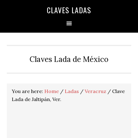
Skip
Skip
Skip
Skip
Skip
CLAVES LADAS
to
to
to
to
to
primary
main
primary
secondary
footer
navigation
content
sidebar
sidebar
Claves Lada de México
You are here:
Home
/
Ladas
/
Veracruz
/
Clave
Lada de Jaltipán, Ver.