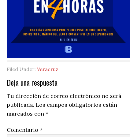
Filed Under:
Veracruz
Reader
Deja una respuesta
Interactions
Tu dirección de correo electrónico no será
publicada.
Los campos obligatorios están
marcados con
*
Comentario
*