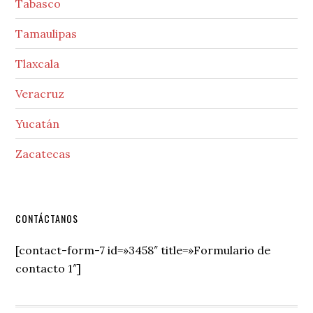
Tabasco
Tamaulipas
Tlaxcala
Veracruz
Yucatán
Zacatecas
Secondary
CONTÁCTANOS
Sidebar
[contact-form-7 id=»3458″ title=»Formulario de
contacto 1″]