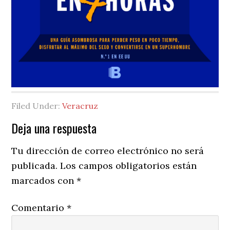
Filed Under:
Veracruz
Reader
Deja una respuesta
Interactions
Tu dirección de correo electrónico no será
publicada.
Los campos obligatorios están
marcados con
*
Comentario
*