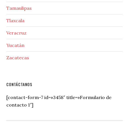
Tamaulipas
Tlaxcala
Veracruz
Yucatán
Zacatecas
Secondary
CONTÁCTANOS
Sidebar
[contact-form-7 id=»3458″ title=»Formulario de
contacto 1″]