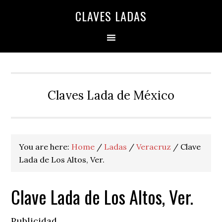
Skip
Skip
Skip
Skip
Skip
CLAVES LADAS
to
to
to
to
to
primary
main
primary
secondary
footer
navigation
content
sidebar
sidebar
Claves Lada de México
You are here:
Home
/
Ladas
/
Veracruz
/
Clave
Lada de Los Altos, Ver.
Clave Lada de Los Altos, Ver.
Publicidad