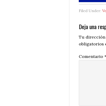
Filed Under:
V
Reader
Deja una res
Interactio
Tu dirección
obligatorios
Comentario