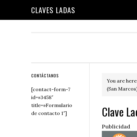
Skip
Skip
Skip
Skip
Skip
CLAVES LADAS
to
to
to
to
to
primary
main
primary
secondary
footer
navigation
content
sidebar
sidebar
Secondary
CONTÁCTANOS
You are here
Sidebar
(San Marcos)
[contact-form-7
id=»3458″
title=»Formulario
Clave La
de contacto 1″]
Publicidad