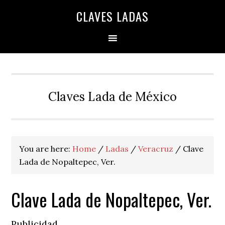
Skip
Skip
Skip
Skip
Skip
CLAVES LADAS
to
to
to
to
to
primary
main
primary
secondary
footer
navigation
content
sidebar
sidebar
Claves Lada de México
You are here:
Home
/
Ladas
/
Veracruz
/
Clave
Lada de Nopaltepec, Ver.
Clave Lada de Nopaltepec, Ver.
Publicidad