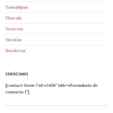
Tamaulipas
Tlaxcala
Veracruz
Yucatán
Zacatecas
Secondary
CONTÁCTANOS
Sidebar
[contact-form-7 id=»3458″ title=»Formulario de
contacto 1″]