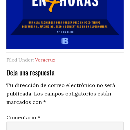
Filed Under:
Veracruz
Reader
Deja una respuesta
Interactions
Tu dirección de correo electrónico no será
publicada.
Los campos obligatorios están
marcados con
*
Comentario
*