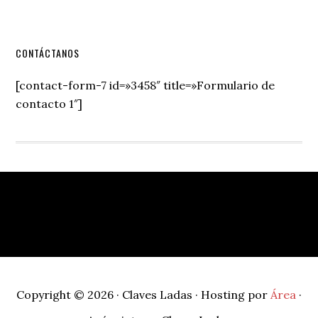
Secondary
CONTÁCTANOS
Sidebar
[contact-form-7 id=»3458″ title=»Formulario de
contacto 1″]
Footer
Copyright © 2026 · Claves Ladas · Hosting por
Área
·