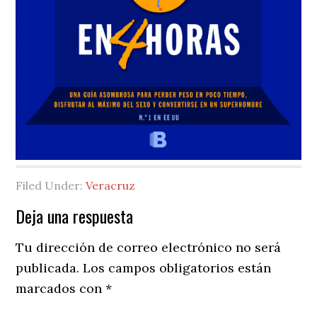
Filed Under:
Veracruz
Reader
Deja una respuesta
Interactions
Tu dirección de correo electrónico no será
publicada.
Los campos obligatorios están
marcados con
*