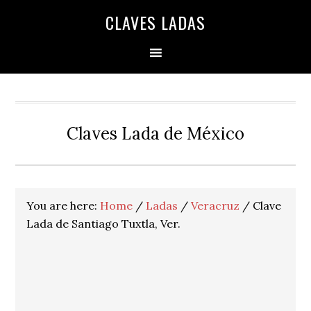
Skip
Skip
Skip
Skip
Skip
CLAVES LADAS
to
to
to
to
to
primary
main
primary
secondary
footer
navigation
content
sidebar
sidebar
Claves Lada de México
You are here:
Home
/
Ladas
/
Veracruz
/
Clave
Lada de Santiago Tuxtla, Ver.