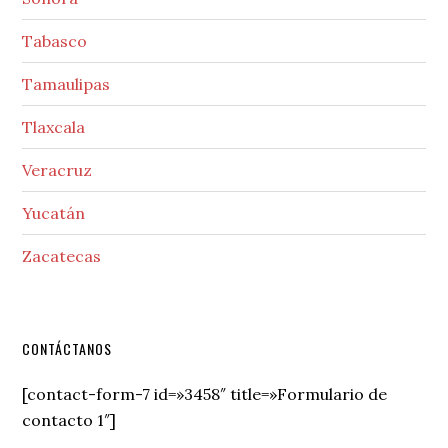
Tabasco
Tamaulipas
Tlaxcala
Veracruz
Yucatán
Zacatecas
Secondary
CONTÁCTANOS
Sidebar
[contact-form-7 id=»3458″ title=»Formulario de
contacto 1″]