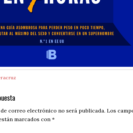
eracruz
puesta
ns
 de correo electrónico no será publicada.
Los camp
 están marcados con
*