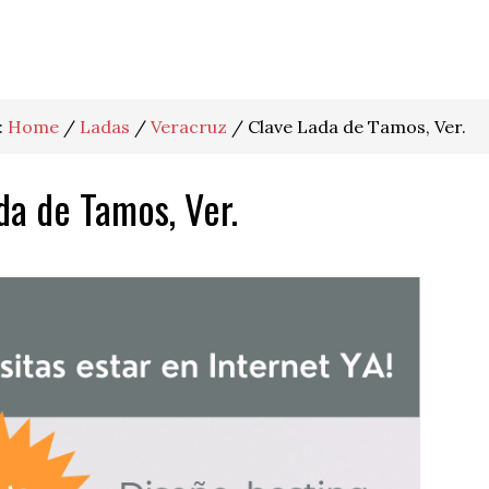
:
Home
/
Ladas
/
Veracruz
/
Clave Lada de Tamos, Ver.
da de Tamos, Ver.