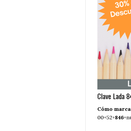
Clave Lada 8
Cómo marcar 
00+52+
846
+n