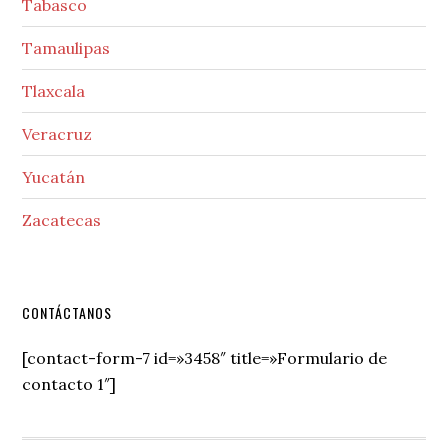
Tabasco
Tamaulipas
Tlaxcala
Veracruz
Yucatán
Zacatecas
Secondary
CONTÁCTANOS
Sidebar
[contact-form-7 id=»3458″ title=»Formulario de
contacto 1″]