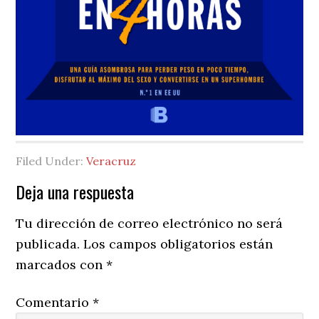
Filed Under:
Veracruz
Reader
Deja una respuesta
Interactions
Tu dirección de correo electrónico no será
publicada.
Los campos obligatorios están
marcados con
*
Comentario
*