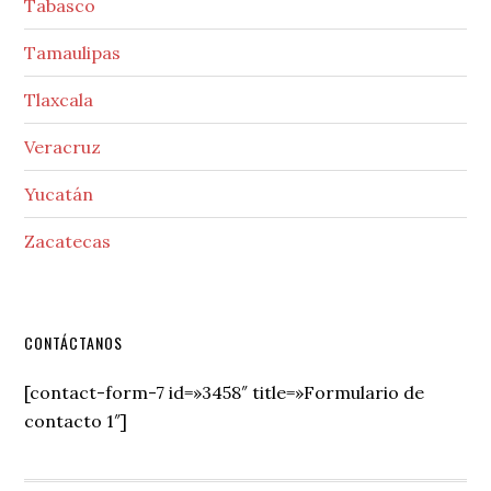
Tabasco
Tamaulipas
Tlaxcala
Veracruz
Yucatán
Zacatecas
Secondary
CONTÁCTANOS
Sidebar
[contact-form-7 id=»3458″ title=»Formulario de
contacto 1″]