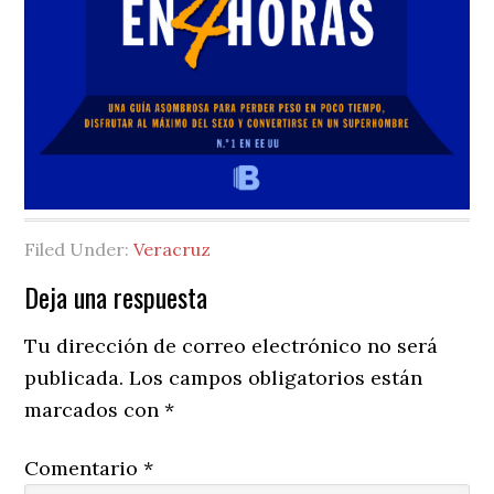
Filed Under:
Veracruz
Reader
Deja una respuesta
Interactions
Tu dirección de correo electrónico no será
publicada.
Los campos obligatorios están
marcados con
*
Comentario
*