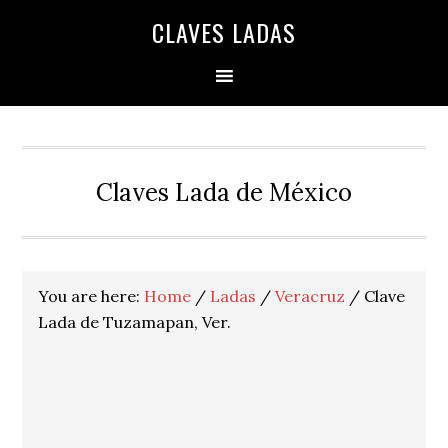
Skip
Skip
Skip
Skip
Skip
CLAVES LADAS
to
to
to
to
to
primary
main
primary
secondary
footer
navigation
content
sidebar
sidebar
Claves Lada de México
You are here:
Home
/
Ladas
/
Veracruz
/
Clave
Lada de Tuzamapan, Ver.