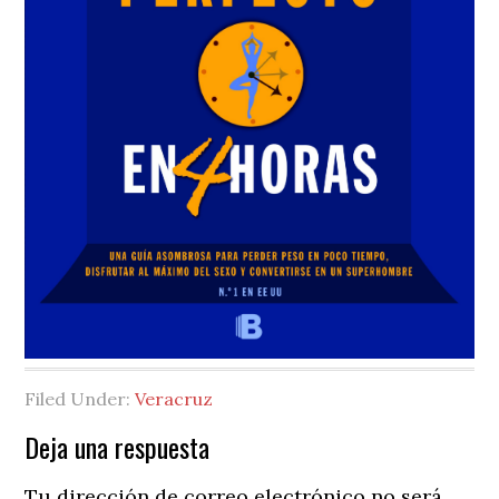
Filed Under:
Veracruz
Reader
Deja una respuesta
Interactions
Tu dirección de correo electrónico no será