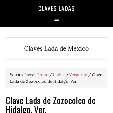
Skip
Skip
Skip
Skip
Skip
CLAVES LADAS
to
to
to
to
to
primary
main
primary
secondary
footer
navigation
content
sidebar
sidebar
Claves Lada de México
You are here:
Home
/
Ladas
/
Veracruz
/
Clave
Lada de Zozocolco de Hidalgo, Ver.
Clave Lada de Zozocolco de
Hidalgo, Ver.