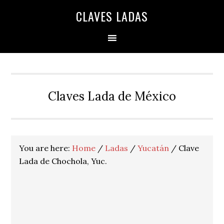
Skip
Skip
Skip
Skip
Skip
CLAVES LADAS
to
to
to
to
to
primary
main
primary
secondary
footer
navigation
content
sidebar
sidebar
Claves Lada de México
You are here:
Home
/
Ladas
/
Yucatán
/
Clave
Lada de Chochola, Yuc.