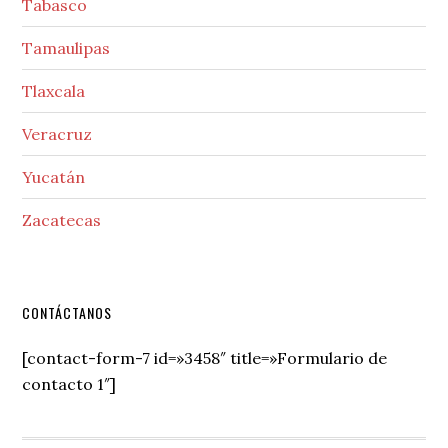
Tabasco
Tamaulipas
Tlaxcala
Veracruz
Yucatán
Zacatecas
Secondary
CONTÁCTANOS
Sidebar
[contact-form-7 id=»3458″ title=»Formulario de
contacto 1″]