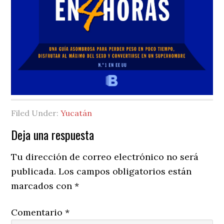
Filed Under:
Yucatán
Reader
Deja una respuesta
Interactions
Tu dirección de correo electrónico no será
publicada.
Los campos obligatorios están
marcados con
*
Comentario
*