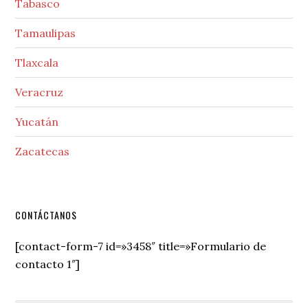
Tabasco
Tamaulipas
Tlaxcala
Veracruz
Yucatán
Zacatecas
Secondary
CONTÁCTANOS
Sidebar
[contact-form-7 id=»3458″ title=»Formulario de
contacto 1″]