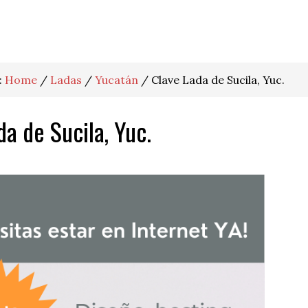
:
Home
/
Ladas
/
Yucatán
/
Clave Lada de Sucila, Yuc.
da de Sucila, Yuc.