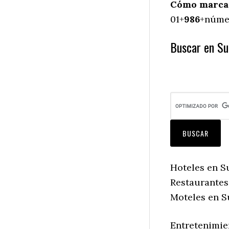
Cómo marcar 
01+
986
+númer
Buscar en Suc
Hoteles en Su
Restaurantes 
Moteles en Su
Entretenimien