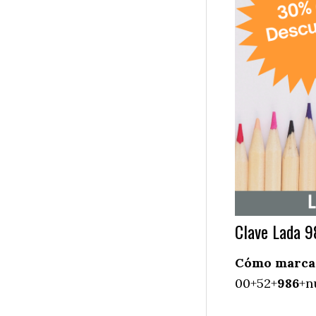
Clave Lada 
Cómo marcar 
00+52+
986
+n