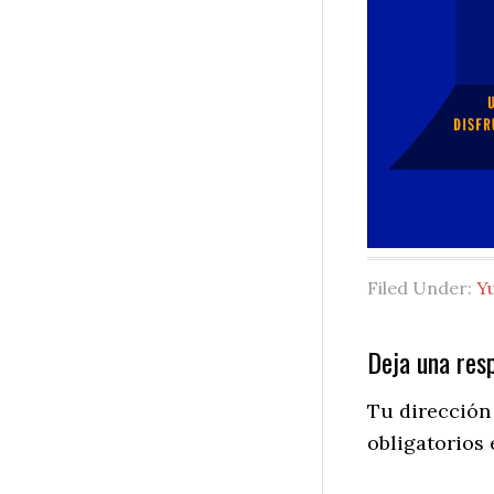
Filed Under:
Y
Reader
Deja una res
Interactio
Tu dirección
obligatorios