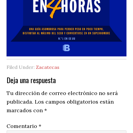
Filed Under:
Zacatecas
Reader
Deja una respuesta
Interactions
Tu dirección de correo electrónico no será
publicada.
Los campos obligatorios están
marcados con
*
Comentario
*