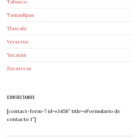
Tabasco
Tamaulipas
Tlaxcala
Veracruz
Yucatán
Zacatecas
Secondary
CONTÁCTANOS
Sidebar
[contact-form-7 id=»3458″ title=»Formulario de
contacto 1″]