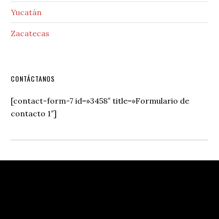
Yucatán
Zacatecas
Secondary
CONTÁCTANOS
Sidebar
[contact-form-7 id=»3458″ title=»Formulario de
contacto 1″]
Footer