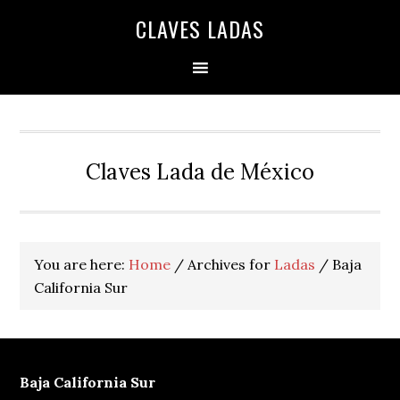
Skip
Skip
Skip
Skip
Skip
CLAVES LADAS
to
to
to
to
to
primary
main
primary
secondary
footer
navigation
content
sidebar
sidebar
Claves Lada de México
You are here:
Home
/
Archives for
Ladas
/
Baja
California Sur
Baja California Sur