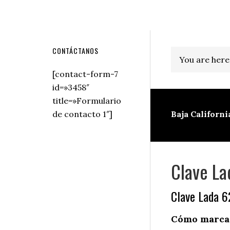
Secondary
CONTÁCTANOS
You are here
Sidebar
[contact-form-7
id=»3458″
title=»Formulario
de contacto 1″]
Baja Californi
Clave La
Clave Lada 6
Cómo marcar 