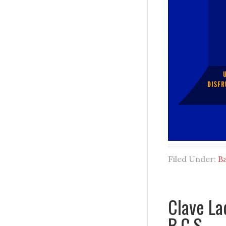
Filed Under:
Ba
Clave La
B.C.S.