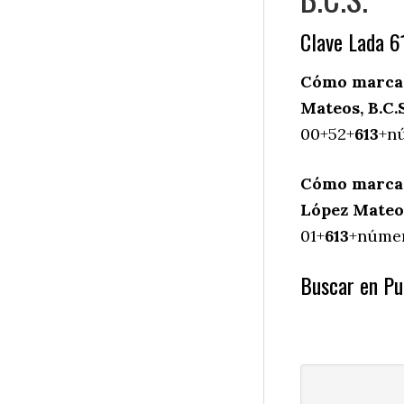
Clave Lada 6
Cómo marcar
Mateos, B.C.S
00+52+
613
+nú
Cómo marcar
López Mateos
01+
613
+númer
Buscar en Pu