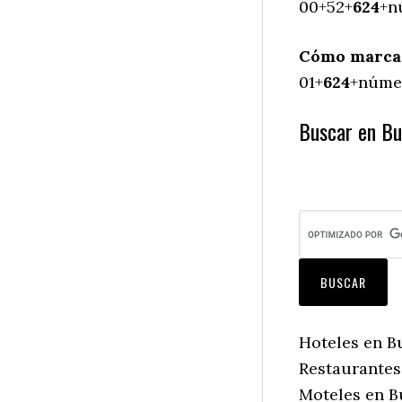
00+52+
624
+n
Cómo marcar 
01+
624
+númer
Buscar en Bue
Hoteles en Bu
Restaurantes 
Moteles en Bu