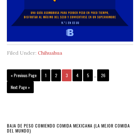
Filed Under:
Chihuahua
Interim
Go
Page
Page
Page
Page
Page
Page
«
Previous Page
1
2
3
4
5
…
26
pages
to
omitted
Go
Next Page »
to
Primary
BAJA DE PESO COMIENDO COMIDA MEXICANA (LA MEJOR COMIDA
DEL MUNDO)
Sidebar