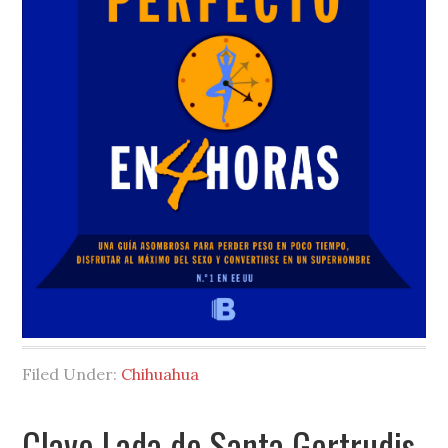
Filed Under:
Chihuahua
Clave Lada de Santa Gertrudis