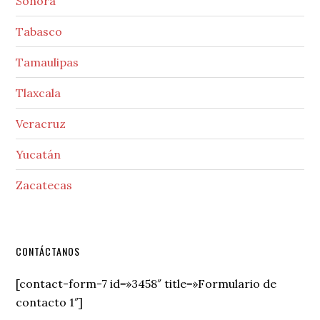
Sonora
Tabasco
Tamaulipas
Tlaxcala
Veracruz
Yucatán
Zacatecas
Secondary
CONTÁCTANOS
Sidebar
[contact-form-7 id=»3458″ title=»Formulario de
contacto 1″]