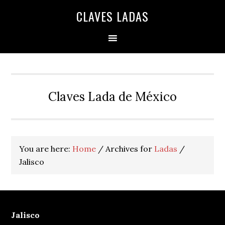
Skip
Skip
Skip
Skip
Skip
CLAVES LADAS
to
to
to
to
to
primary
main
primary
secondary
footer
navigation
content
sidebar
sidebar
Claves Lada de México
You are here:
Home
/
Archives for
Ladas
/
Jalisco
Jalisco