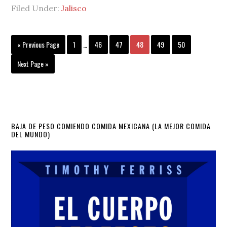
Filed Under:
Jalisco
Interim
Go
Page
Page
Page
Page
Page
Page
«
Previous Page
1
…
46
47
48
49
50
pages
to
omitted
Go
Next Page »
to
Primary
BAJA DE PESO COMIENDO COMIDA MEXICANA (LA MEJOR COMIDA
DEL MUNDO)
Sidebar