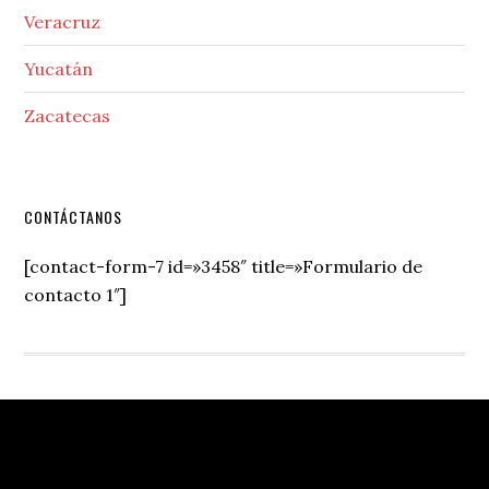
Veracruz
Yucatán
Zacatecas
Secondary
CONTÁCTANOS
Sidebar
[contact-form-7 id=»3458″ title=»Formulario de
contacto 1″]
Footer