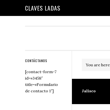
Skip
Skip
Skip
Skip
Skip
CLAVES LADAS
to
to
to
to
to
primary
main
primary
secondary
footer
navigation
content
sidebar
sidebar
Secondary
CONTÁCTANOS
You are here
Sidebar
[contact-form-7
id=»3458″
title=»Formulario
de contacto 1″]
Jalisco