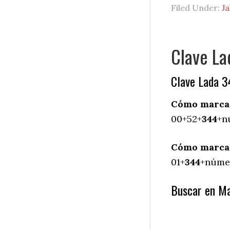
Filed Under:
Ja
Clave La
Clave Lada 3
Cómo marcar 
00+52+
344
+n
Cómo marcar 
01+
344
+númer
Buscar en Man