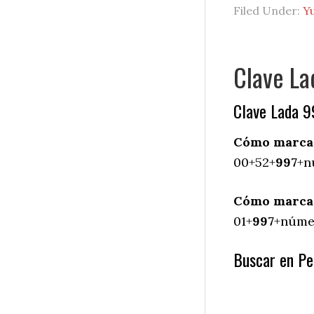
Filed Under:
Y
Clave La
Clave Lada 9
Cómo marcar 
00+52+
997
+n
Cómo marcar 
01+
997
+númer
Buscar en Pet