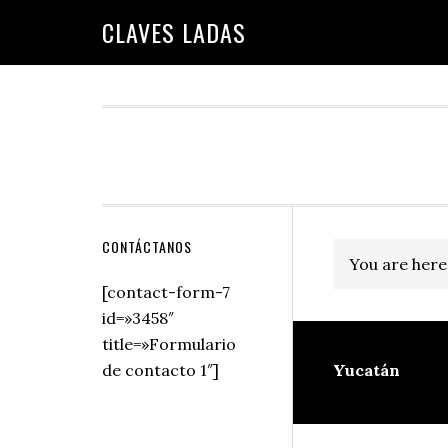
Skip
Skip
Skip
Skip
Skip
CLAVES LADAS
to
to
to
to
to
primary
main
primary
secondary
footer
navigation
content
sidebar
sidebar
Secondary
CONTÁCTANOS
You are here
Sidebar
[contact-form-7
id=»3458″
title=»Formulario
de contacto 1″]
Yucatán