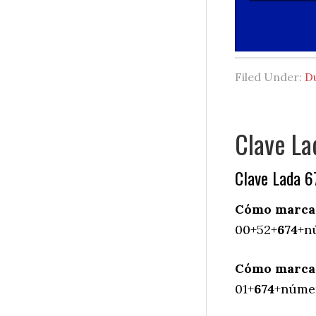
Filed Under:
D
Clave La
Clave Lada 6
Cómo marcar 
00+52+
674
+n
Cómo marcar 
01+
674
+númer