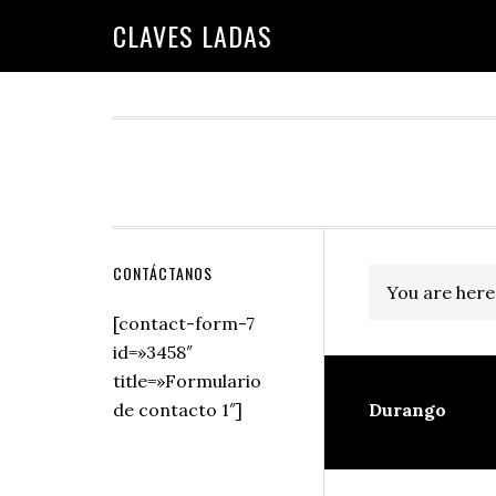
Skip
Skip
Skip
Skip
Skip
CLAVES LADAS
to
to
to
to
to
primary
main
primary
secondary
footer
navigation
content
sidebar
sidebar
Secondary
CONTÁCTANOS
You are here
Sidebar
[contact-form-7
id=»3458″
title=»Formulario
de contacto 1″]
Durango